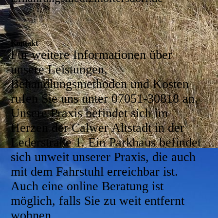
Kontakt
Für weitere Informationen über
unsere Leistungen,
Behandlungsmethoden und Kosten
rufen Sie uns unter 07051-30818 an.
Unsere Praxis befindet sich im
Herzen der Calwer Altstadt in der
Lederstraße 1. Ein Parkhaus befindet
sich unweit unserer Praxis, die auch
mit dem Fahrstuhl erreichbar ist.
Auch eine online Beratung ist
möglich, falls Sie zu weit entfernt
wohnen.