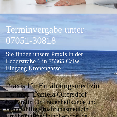
T
erminv
ergabe unter
07051-30818
Sie finden unsere Praxis in der
Lederstraße 1 in 75365 Calw
Eingang Kronengasse
Praxis für Ernährungsmedizin
Dr. med. Daniela Oltersdorf
Fachärztin für Frauenheilkunde und
Geburtshilfe Ernährungsmedizin
Ernährungsmedizinoltersdorf.de