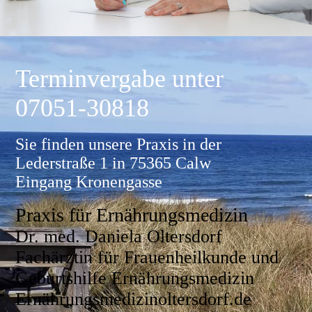
T
erminv
ergabe unter
07051-30818
Sie finden unsere Praxis in der
Lederstraße 1 in 75365 Calw
Eingang Kronengasse
Praxis für Ernährungsmedizin
Dr. med. Daniela Oltersdorf
Fachärztin für Frauenheilkunde und
Geburtshilfe Ernährungsmedizin
Ernährungsmedizinoltersdorf.de