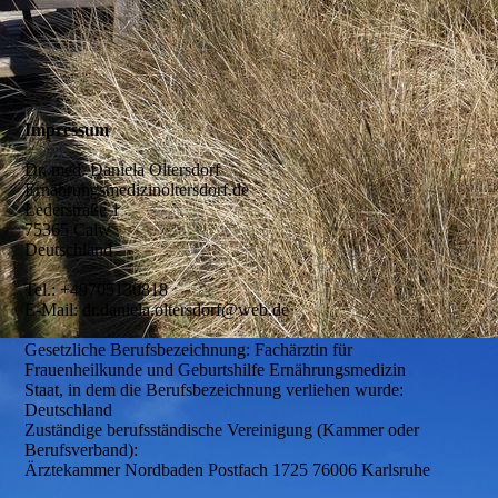
Impressum
Dr. med. Daniela Oltersdorf
Ernährungsmedizinoltersdorf.de
Lederstraße 1
75365 Calw
Deutschland
Tel.: +49705130818
E-Mail: dr.daniela.oltersdorf@web.de
Gesetzliche Berufsbezeichnung: Fachärztin für
Frauenheilkunde und Geburtshilfe Ernährungsmedizin
Staat, in dem die Berufsbezeichnung verliehen wurde:
Deutschland
Zuständige berufsständische Vereinigung (Kammer oder
Berufsverband):
Ärztekammer Nordbaden Postfach 1725 76006 Karlsruhe